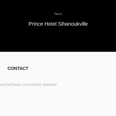
Next
Prince Hotel Sihanoukville
CONTACT
an East Road, Luohu District, Shenzhen