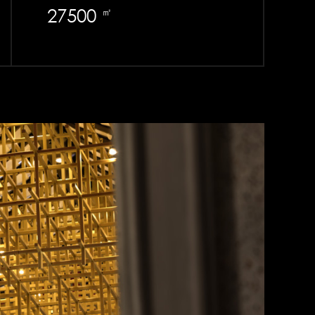
27500
㎡