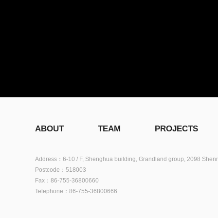
ABOUT
TEAM
PROJECTS
Address：6-10 / F, Shenghua building, Grandland group, 2098 Shenn
Postcode：518003
Fax：86-755-36800660
Telephone：86-755-36800666